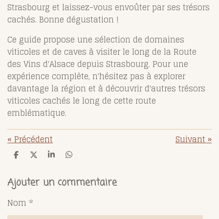
Strasbourg et laissez-vous envoûter par ses trésors
cachés. Bonne dégustation !
Ce guide propose une sélection de domaines
viticoles et de caves à visiter le long de la Route
des Vins d'Alsace depuis Strasbourg. Pour une
expérience complète, n'hésitez pas à explorer
davantage la région et à découvrir d'autres trésors
viticoles cachés le long de cette route
emblématique.
«
Précédent
Suivant
»
P
P
P
P
a
a
a
a
r
r
r
r
t
t
t
t
Ajouter un commentaire
a
a
a
a
g
g
g
g
Nom *
e
e
e
e
r
r
r
r