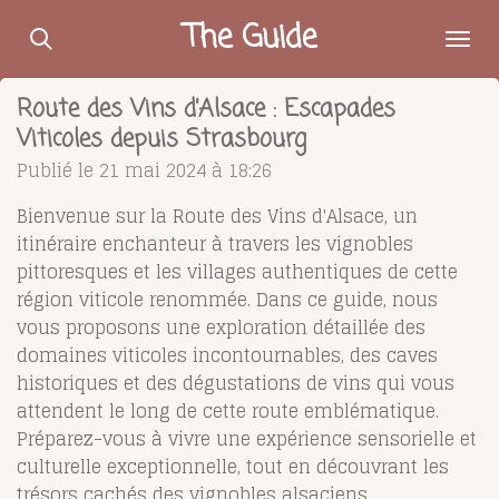
Passer
The Guide
au
contenu
Route des Vins d’Alsace : Escapades
principal
Viticoles depuis Strasbourg
Publié le 21 mai 2024 à 18:26
Bienvenue sur la Route des Vins d'Alsace, un
itinéraire enchanteur à travers les vignobles
pittoresques et les villages authentiques de cette
région viticole renommée. Dans ce guide, nous
vous proposons une exploration détaillée des
domaines viticoles incontournables, des caves
historiques et des dégustations de vins qui vous
attendent le long de cette route emblématique.
Préparez-vous à vivre une expérience sensorielle et
culturelle exceptionnelle, tout en découvrant les
trésors cachés des vignobles alsaciens.