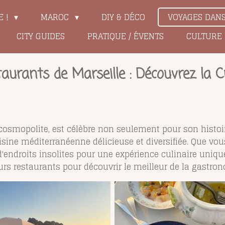
E !
MAROC
DIY & DÉCO
VOYAGES DAN
CITY GUIDES
PRATIQUE / ÉVENTS
CULTURE
taurants de Marseille : Découvrez la 
et cosmopolite, est célèbre non seulement pour son histo
sine méditerranéenne délicieuse et diversifiée. Que vous
 d'endroits insolites pour une expérience culinaire uni
urs restaurants pour découvrir le meilleur de la gastron