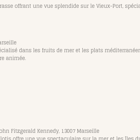
rasse offrant une vue splendide sur le Vieux-Port, spécia
rseille
cialisé dans les fruits de mer et les plats méditerrané
re animée.
John Fitzgerald Kennedy, 13007 Marseille
lotis offre une vue spectaculaire sur la mer et les îles 