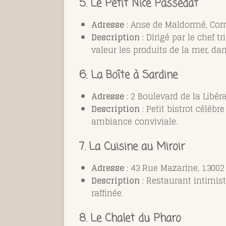
5.
Le Petit Nice Passedat
Adresse
: Anse de Maldormé, Corn
Description
: Dirigé par le chef 
valeur les produits de la mer, d
6. La Boîte à Sardine
Adresse
: 2 Boulevard de la Libér
Description
: Petit bistrot célèb
ambiance conviviale.
7. La Cuisine au Miroir
Adresse
: 43 Rue Mazarine, 13002
Description
: Restaurant intimis
raffinée.
8. Le Chalet du Pharo