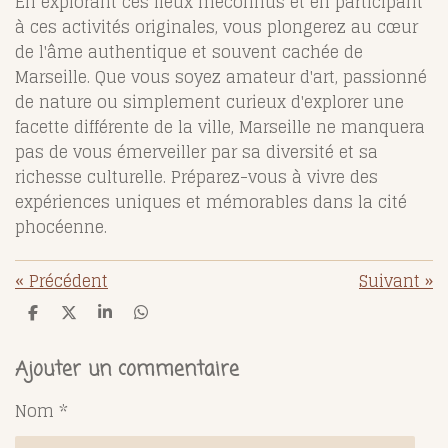
En explorant ces lieux méconnus et en participant
à ces activités originales, vous plongerez au cœur
de l'âme authentique et souvent cachée de
Marseille. Que vous soyez amateur d'art, passionné
de nature ou simplement curieux d'explorer une
facette différente de la ville, Marseille ne manquera
pas de vous émerveiller par sa diversité et sa
richesse culturelle. Préparez-vous à vivre des
expériences uniques et mémorables dans la cité
phocéenne.
«
Précédent
Suivant
»
P
P
P
P
a
a
a
a
r
r
r
r
t
t
t
t
Ajouter un commentaire
a
a
a
a
g
g
g
g
Nom *
e
e
e
e
r
r
r
r