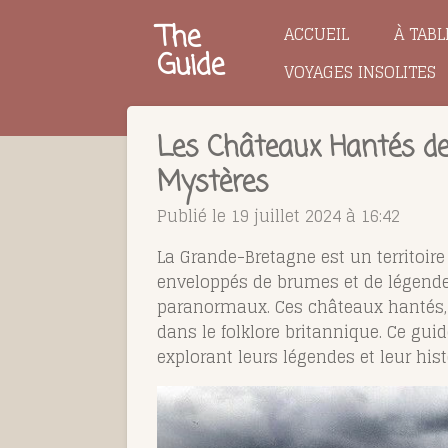
Passer
The
ACCUEIL
À TABL
au
Guide
VOYAGES INSOLITES
contenu
principal
Les Châteaux Hantés de
Mystères
Publié le 19 juillet 2024 à 16:42
La Grande-Bretagne est un territoir
enveloppés de brumes et de légende
paranormaux. Ces châteaux hantés, c
dans le folklore britannique. Ce g
explorant leurs légendes et leur his