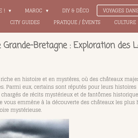
E !
MAROC
DIY & DÉCO
VOYAGES DAN
CITY GUIDES
PRATIQUE / ÉVENTS
CULTURE
 Grande-Bretagne : Exploration des L
e riche en histoire et en mystères, où des châteaux maj
s. Parmi eux, certains sont réputés pour leurs histoir
hargés de récits mystérieux et de fantômes historiques
uide vous emmène à la découverte des châteaux les plus
toire mystérieuse.