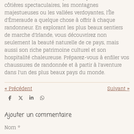
côtières spectaculaires, les montagnes
majestueuses ou les vallées verdoyantes, l'Île
d'Émeraude a quelque chose à offrir à chaque
randonneur. En explorant les plus beaux sentiers
de marche d'Irlande, vous découvrirez non
seulement la beauté naturelle de ce pays, mais
aussi son riche patrimoine culturel et son
hospitalité chaleureuse. Préparez-vous à enfiler vos
chaussures de randonnée et à partir à l'aventure
dans l'un des plus beaux pays du monde.
«
Précédent
Suivant
»
P
P
P
P
a
a
a
a
r
r
r
r
t
t
t
t
Ajouter un commentaire
a
a
a
a
g
g
g
g
Nom *
e
e
e
e
r
r
r
r