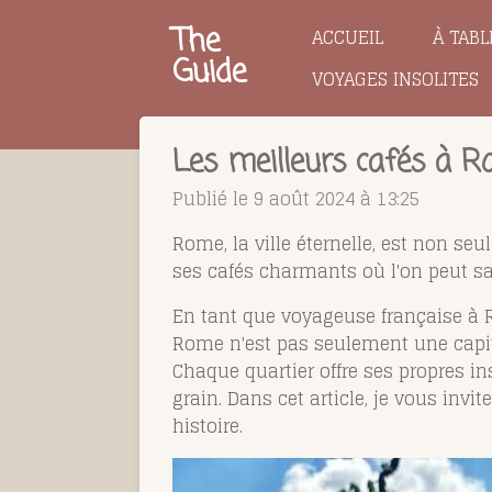
Passer
The
ACCUEIL
À TABL
au
Guide
VOYAGES INSOLITES
contenu
principal
Les meilleurs cafés à R
Publié le 9 août 2024 à 13:25
Rome, la ville éternelle, est non s
ses cafés charmants où l'on peut sa
En tant que voyageuse française à Ro
Rome n'est pas seulement une capita
Chaque quartier offre ses propres in
grain. Dans cet article, je vous inv
histoire.