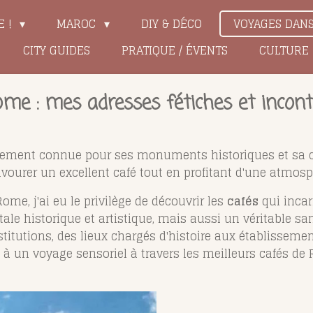
E !
MAROC
DIY & DÉCO
VOYAGES DAN
CITY GUIDES
PRATIQUE / ÉVENTS
CULTURE
ome : mes adresses fétiches et incon
eulement connue pour ses monuments historiques et sa c
vourer un excellent café tout en profitant d'une atmos
me, j'ai eu le privilège de découvrir les
cafés
qui incarn
le historique et artistique, mais aussi un véritable sa
stitutions, des lieux chargés d'histoire aux établissem
ite à un voyage sensoriel à travers les meilleurs cafés 