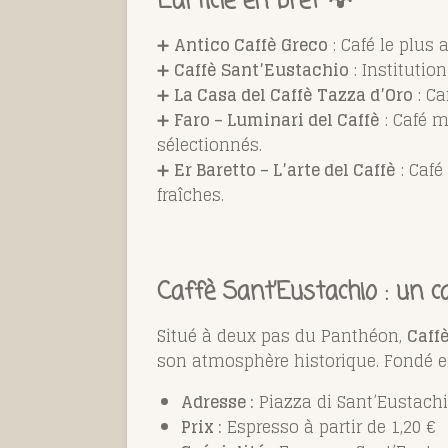
L’article en bref 💡
➕
Antico Caffè Greco
:
Café le plus 
➕
Caffè Sant’Eustachio
:
Institutio
➕
La Casa del Caffè Tazza d’Oro
:
Ca
➕
Faro – Luminari del Caffè
:
Café m
sélectionnés.
➕
Er Baretto – L’arte del Caffè
:
Café
fraîches.
Caffè Sant’Eustachio : un ca
Situé à deux pas du Panthéon,
Caff
son atmosphère historique. Fondé e
Adresse :
Piazza di Sant’Eustachio
Prix :
Espresso à partir de 1,20 €