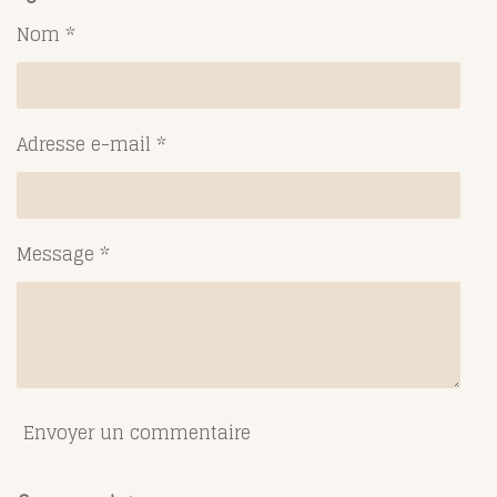
a
a
a
a
g
g
g
g
Nom *
e
e
e
e
r
r
r
r
Adresse e-mail *
Message *
Envoyer un commentaire