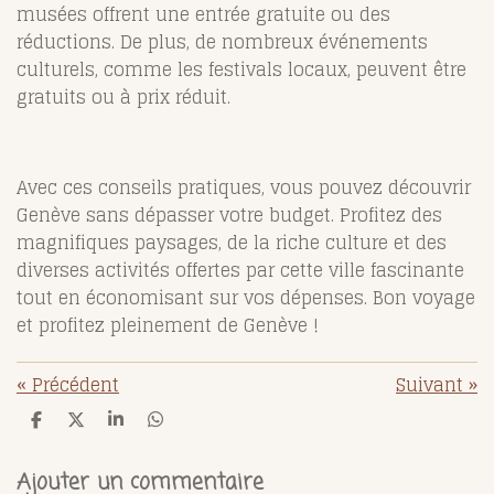
musées offrent une entrée gratuite ou des
réductions. De plus, de nombreux événements
culturels, comme les festivals locaux, peuvent être
gratuits ou à prix réduit.
Avec ces conseils pratiques, vous pouvez découvrir
Genève sans dépasser votre budget. Profitez des
magnifiques paysages, de la riche culture et des
diverses activités offertes par cette ville fascinante
tout en économisant sur vos dépenses. Bon voyage
et profitez pleinement de Genève !
«
Précédent
Suivant
»
P
P
P
P
a
a
a
a
r
r
r
r
t
t
t
t
Ajouter un commentaire