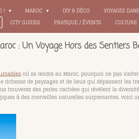
E !
MAROC
DIY & DÉCO
VOYAGES DAN
CITY GUIDES
PRATIQUE / ÉVENTS
CULTURE
Maroc : Un Voyage Hors des Sentiers B
ournables
où se rendre
au Maroc, pourquoi ne pas visiter 
ne richesse de paysages et de lieux qui dépassent les tr
ous trouverez des perles cachées qui révèlent la diversit
iques à des merveilles naturelles surprenantes, voici un