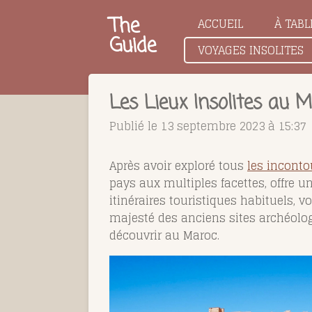
Passer
The
ACCUEIL
À TABL
au
Guide
VOYAGES INSOLITES
contenu
principal
Les Lieux Insolites au 
Publié le 13 septembre 2023 à 15:37
Après avoir exploré tous
les incont
pays aux multiples facettes, offre u
itinéraires touristiques habituels, v
majesté des anciens sites archéolog
découvrir au Maroc.