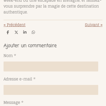
week-end ou une escapade en Bretagne, et laissez-
vous surprendre par la magie de cette destination
authentique.
«
Précédent
Suivant
»
P
P
P
P
a
a
a
a
r
r
r
r
t
t
t
t
Ajouter un commentaire
a
a
a
a
g
g
g
g
Nom *
e
e
e
e
r
r
r
r
Adresse e-mail *
Message *