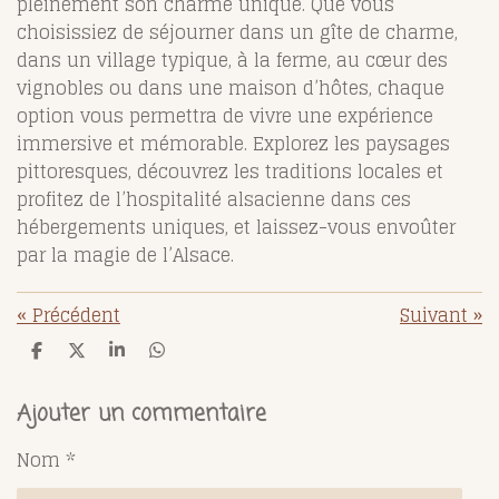
pleinement son charme unique. Que vous
choisissiez de séjourner dans un gîte de charme,
dans un village typique, à la ferme, au cœur des
vignobles ou dans une maison d’hôtes, chaque
option vous permettra de vivre une expérience
immersive et mémorable. Explorez les paysages
pittoresques, découvrez les traditions locales et
profitez de l’hospitalité alsacienne dans ces
hébergements uniques, et laissez-vous envoûter
par la magie de l’Alsace.
«
Précédent
Suivant
»
P
P
P
P
a
a
a
a
r
r
r
r
t
t
t
t
Ajouter un commentaire
a
a
a
a
g
g
g
g
Nom *
e
e
e
e
r
r
r
r