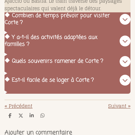
Ajaccio ou Bastia. Le train traverse des paysages
spectaculaires qui valent déjà le détour.
🔶 Combien de temps prévoir pour visiter
Corte ?
🔶 Y a-t-il des activités adaptées aux
familles ?
🔶 Quels souvenirs ramener de Corte ?
🔶 Est-il facile de se loger à Corte ?
«
Précédent
Suivant
»
P
P
P
P
a
a
a
a
r
r
r
r
t
t
t
t
Ajouter un commentaire