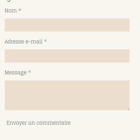
a
a
a
a
g
g
g
g
Nom *
e
e
e
e
r
r
r
r
Adresse e-mail *
Message *
Envoyer un commentaire