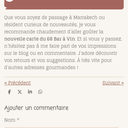
Que vous soyez de passage à Marrakech ou
résident curieux de nouveautés, je vous
recommande chaudement d’aller goûter la
nouvelle carte du 68 Bar à Vin
. Et si vous y passez,
n’hésitez pas à me faire part de vos impressions
sur le blog ou en commentaire. J’adore découvrir
vos retours et vos suggestions. À très vite pour
d’autres adresses gourmandes !
«
Précédent
Suivant
»
P
P
P
P
a
a
a
a
r
r
r
r
t
t
t
t
Ajouter un commentaire
a
a
a
a
g
g
g
g
Nom *
e
e
e
e
r
r
r
r