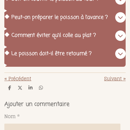
🔶 Peut-on préparer le poisson à l’avance ?
🔶 Comment éviter qu’il colle au plat ?
🔶 Le poisson doit-il être retourné ?
«
Précédent
Suivant
»
P
P
P
P
a
a
a
a
r
r
r
r
t
t
t
t
Ajouter un commentaire
a
a
a
a
g
g
g
g
Nom *
e
e
e
e
r
r
r
r