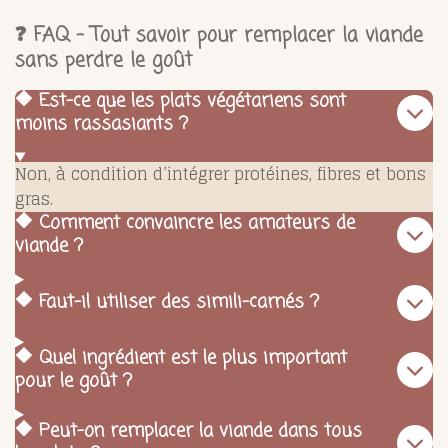
❓ FAQ – Tout savoir pour remplacer la viande
sans perdre le goût
🔶 Est-ce que les plats végétariens sont
moins rassasiants ?
Non, à condition d’intégrer protéines, fibres et bons
gras.
🔶 Comment convaincre les amateurs de
viande ?
🔶 Faut-il utiliser des simili-carnés ?
🔶 Quel ingrédient est le plus important
pour le goût ?
🔶 Peut-on remplacer la viande dans tous