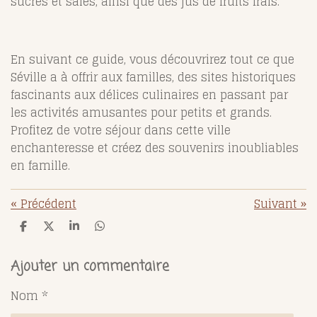
sucrés et salés, ainsi que des jus de fruits frais.
En suivant ce guide, vous découvrirez tout ce que
Séville a à offrir aux familles, des sites historiques
fascinants aux délices culinaires en passant par
les activités amusantes pour petits et grands.
Profitez de votre séjour dans cette ville
enchanteresse et créez des souvenirs inoubliables
en famille.
«
Précédent
Suivant
»
P
P
P
P
a
a
a
a
r
r
r
r
t
t
t
t
Ajouter un commentaire
a
a
a
a
g
g
g
g
Nom *
e
e
e
e
r
r
r
r